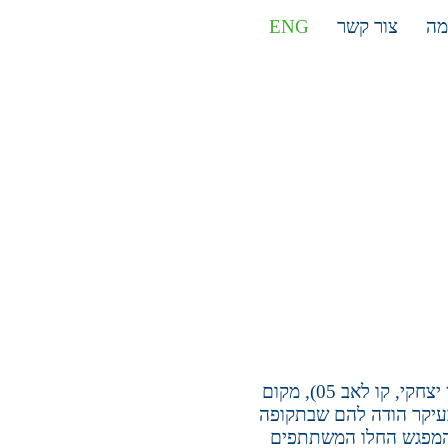
מה
צור קשר
ENG
בערב ההשקה נפגשו לראשונה כקבוצה 22 המשתתפים, במרכז נא לגעת ביפו (אותו מנהל אורן יצחקי, קו לאב 05), מקום
עיקר הודה להם שבתקופה
ך המפגש החלו המשתתפים