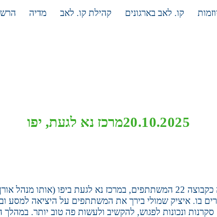
וזמות
קו. לאב בארגונים
קהילת קו. לאב
מדיה
הרש
ערב השקה
20.10.2025
מרכז נא לגעת, יפו
ם בו. איציק שמולי בירך את המשתתפים על היציאה למסע וב
סקרנות ונכונות לפגוש, להקשיב ולעשות פה טוב יותר. במהל