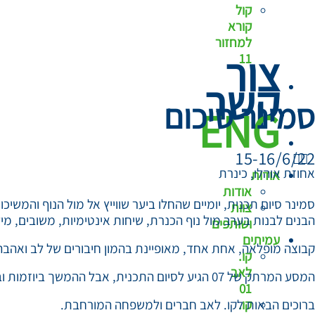
קול
קורא
למחזור
צור
11
קשר
סמינר סיכום
ENG
15-16/6/22
אחוזת אוהלו, כינרת
אודות
אודות
סמינר סיום תכנית, יומיים שהחלו ביער שווייץ אל מול הנוף והמשי
צוות
הבנים לבנות בערב מול נוף הכנרת, שיחות אינטימיות, משובים, מי
ושותפים
עמיתים
קבוצה מופלאה, אחת אחד, מאופיינת בהמון חיבורים של לב ואהבה
קו.
לאב
המסע המרתק של 07 הגיע לסיום התכנית, אבל ההמשך ביוזמות ובקהילת הבוגרים/ות רק יוצא לדרכו…
01
קו.
ברוכים הבאות לקו. לאב חברים ולמשפחה המורחבת.