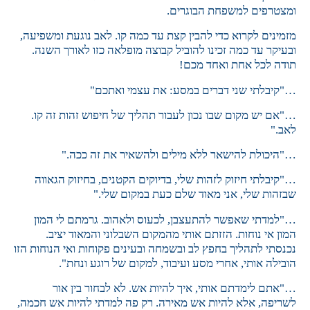
ומצטרפים למשפחת הבוגרים.
מזמינים לקרוא כדי להבין קצת עד כמה קו. לאב נוגעת ומשפיעה,
ובעיקר עד כמה זכינו להוביל קבוצה מופלאה כזו לאורך השנה.
תודה לכל אחת ואחד מכם!
…"קיבלתי שני דברים במסע: את עצמי ואתכם"
…"אם יש מקום שבו נכון לעבור תהליך של חיפוש זהות זה קו.
לאב."
…"היכולת להישאר ללא מילים ולהשאיר את זה ככה."
…"קיבלתי חיזוק לזהות שלי, בדיוקים הקטנים, בחיזוק הגאווה
שבזהות שלי, אני מאוד שלם כעת במקום שלי."
…"למדתי שאפשר להתעצבן, לכעוס ולאהוב. גרמתם לי המון
המון אי נוחות. הזזתם אותי מהמקום השבלוני והמאוד יציב.
נכנסתי לתהליך בחפץ לב ובשמחה ובעינים פקוחות ואי הנוחות הזו
הובילה אותי, אחרי מסע ועיבוד, למקום של רוגע ונחת".
…"אתם לימדתם אותי, איך להיות אש. לא לבחור בין אור
לשריפה, אלא להיות אש מאירה. רק פה למדתי להיות אש חכמה,