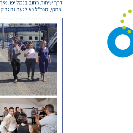
דרך שיחות רחוב בנמל יפו. איך 
יצחקי, מנכ"ל נא לגעת ובוגר קו. לאב 05 שהרחיב על העשייה המגוונת של המרכז והח