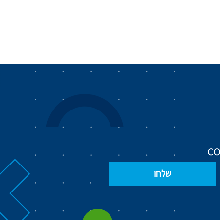
c
שלחו