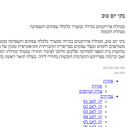
בקי יום טוב
מנהלת פרויקטים בכירה במערך כלכלה עסקים ותעסוקה
מנהלת תקומה
בקי יום טוב, מנהלת פרויקטים בכירה במערך כלכלה עסקים ותעסוקה במנה
משותפים ליזמים ובעלי עסקים בפריפריה החברתית והגיאוגרפית ומגוון של מ
בהקמת בית הספר למוזיקה 'סלקום ווליום' לציבור החרדי במנהל קהילתי ר
זאב וכרכזת בפרויקט התנדבות חובשות בחדרי לידה. בעלת תואר ראשון בחינו
אודות
אודות
צוות ושותפים
עמיתים
קו. לאב 01
קו. לאב 02
קו. לאב 03
קו. לאב 04
קו. לאב 05
קו. לאב 06