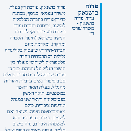
פדוה
פדוה בושנאק, עורכת דין בעלת
בושנאק
משרד עצמאי. בנוסף, מכהנת
עו"ד, פדוה
כדירקטורית בחברה הכלכלית
בושנאק -
למשגב, מייסדת וחברת ועדת
משרד עורכי
ביקורת בעמותת נקי לתרבות
דין
הניקיון בישראל (חינוך, הסברה
ומחקר), ומקדמת מיזם
חברתי-תיירותי שיעסוק בקולינריה
גלילית רב תרבותית ויהווה
פלטפורמה לשיתופי פעולה בין
תושבי הגליל על גווניהם. כמו כן
פדווה שותפה לבניית סדרת טיולים
סביב סיפורי נשים ערביות ויהודיות
מהגליל. בעלת תואר ראשון
במשפטים, תואר ראשון
בפסיכולוגיה ותואר שני במנהל
ומדיניות ציבורית, כולם
מאוניברסיטת חיפה. נשואה ואם
לשניים. נולדה בכפר דיר חנא
למשפחת איכרים, גרה בישוב
סלמה. פדווה מאמינה בפוטנציאל