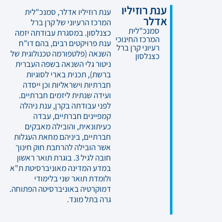
ענת רוזיליו
ענת רוזיליו אדלר, סמנכ"לית
אדלר
המרכז הרעיוני של קרן ברל
סמנכ"לית
כצנלסון. במסגרת עבודתה יזמה
המרכז החינוכי
ענת פרויקטים רבים, בהם דו"ח
רעיוני קרן ברל
השנאה (פלטפורמה טכנולוגית של
כצנלסון
ניטור גלי השנאה בשפה העברית
ברשת), תכנית בארי לסוגיות
חברתיות וישראליות וכן ייסדה
ועידה שנתית ליזמים חברתיים.
לפני עבודתה בקרן, ענת ניהלה
קמפיינים חברתיים, עבדה
כעיתונאית, והובילה מאבקים
חברתיים, ביניהם מחאת העגלות
אשר הובילה להרחבת חוק חינוך
חובה לגיל 3. בוגרת תואר ראשון
במדע המדינה מאוניברסיטת ת"א
ולומדת תואר שני בלימודי
דמוקרטיה באוניברסיטה הפתוחה.
גרה בתל מונד.