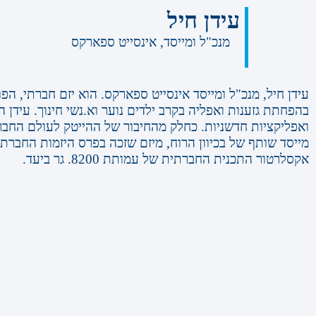
עידן חיל
מנכ"ל ומייסד, אינסייט ספארקס
בהפחתת גזענות ואפליה בקרב ילדים נוער וא.נשי חינוך. עיד
מייסד שותף של בכיוון הרוח, מיזם שזכה בפרס היזמות החברתי
אקסלרטור התכנית החברתית של עמותת 8200. גר ביעד.