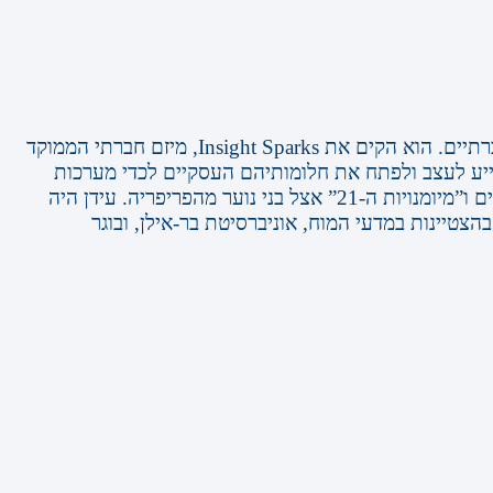
עידן חיל, מנכ"ל ומייסד אינסייט ספארקס. הוא יזם חברתי, הפועל ליצירת כלים טכנולוגיים חינוכיים לצמצום בעיות ופערים חברתיים. הוא הקים את Insight Sparks, מיזם חברתי הממוקד
וסייע לעצב ולפתח את חלומותיהם העסקיים לכדי מערכות
ואפליקציות חדשניות. כחלק מהחיבור של ההייטק לעולם החברתי, עידן מוביל כמנטור תהליכי פיתוח מוצרים ככלי ללימוד ערכים ו”מיומנויות ה-21” אצל בני נוער מהפריפריה. עידן היה
צטיינות במדעי המוח, אוניברסיטת בר-אילן, ובוגר