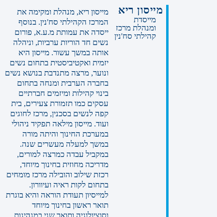
מייסון ריא
מייסון ריא, מנהלת ומקימה את
מייסדת
המרכז הקהילתי סח'נין. בנוסף
ומנהלת מרכז
ייסדה את עמותת מ.ע.א, פורום
קהילתי סח'נין
נשים חד הוריות ערביות, וניהלה
אותה במשך עשור. מייסון היא
יזמית ואקטיביסטית בתחום נשים
ונוער, מרצה מתנדבת בנושא נשים
בחברה הערבית ומנחה בתחום
בינוי קהילות ומיזמים חברתיים
עסקים כמו תזמורת צעירים, בית
קפה לנשים בסכנין, מרכז לחוגים
ועוד. מייסון מילאה תפקיד ניהולי
במערכת החינוך והיתה מורה
במשך למעלה מעשרים שנה.
במקביל עבדה כמרצה למורים,
מדריכה מחוזית בחינוך מיוחד,
רכזת שילוב והובילה מרכז מומחים
בתחום לקות ראיה ועיוורון.
למייסיון תעודת הוראה והיא בוגרת
תואר ראשון בחינוך מיוחד
וסוציולוגיה ותואר שני במנהיגות