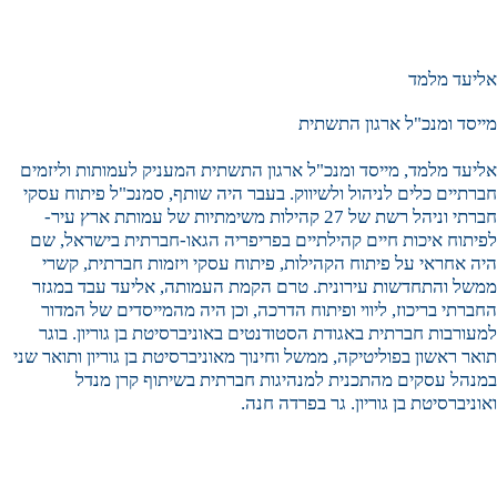
אליעד מלמד
מייסד ומנכ"ל ארגון התשתית
אליעד מלמד, מייסד ומנכ"ל ארגון התשתית המעניק לעמותות וליזמים
חברתיים כלים לניהול ולשיווק. בעבר היה שותף, סמנכ"ל פיתוח עסקי
חברתי וניהל רשת של 27 קהילות משימתיות של עמותת ארץ עיר-
לפיתוח איכות חיים קהילתיים בפריפריה הגאו-חברתית בישראל, שם
היה אחראי על פיתוח הקהילות, פיתוח עסקי ויזמות חברתית, קשרי
ממשל והתחדשות עירונית. טרם הקמת העמותה, אליעד עבד במגזר
החברתי בריכוז, ליווי ופיתוח הדרכה, וכן היה מהמייסדים של המדור
למעורבות חברתית באגודת הסטודנטים באוניברסיטת בן גוריון. בוגר
תואר ראשון בפוליטיקה, ממשל וחינוך מאוניברסיטת בן גוריון ותואר שני
במנהל עסקים מהתכנית למנהיגות חברתית בשיתוף קרן מנדל
ואוניברסיטת בן גוריון. גר בפרדה חנה.