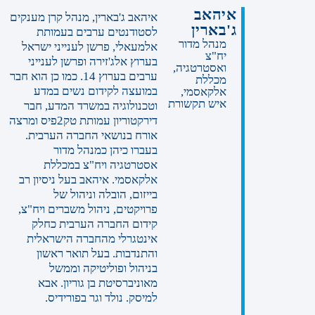
איהאב
איהאב ג'בארין, מנהל קרן מענקים
ג'בארין
לסטודנטים ערבים בעמותת
מנהל מדור
אלמעאלי, פרשן לענייני ישראל
יח"צ
בערוץ אלג'זירה ופרשן לענייני
ואסטרטגיה,
ערבים בערוץ 14. כמו כן הוא חבר
מכללת
במועצה לקידום נשים במדע
אלקאסמי,
איש תקשורת
וטכנולוגיה במשרד המדע, חבר
דירקטוריון עמותת טק2פיס ומרצה
אורח בנושאי החברה הערבית.
בעברו כיהן כמנהל מדור
אסטרטגיה ויח"צ במכללת
אלקאסמי. איהאב בעל ניסיון רב
בייזום, הובלה וניהול של
פרויקטים, ניהול משברים ויח"צ,
קידום החברה הערבית כחלק
אינטגרלי מהחברה הישראלית
והתנדבות. בעל תואר ראשון
בניהול ופוליטיקה וממשל
מאוניברסיטת בן גוריון. אבא
למיסק. נולד וגר בפורידיס.